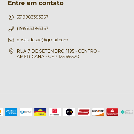
Entre em contato
5519983393367
(19)98339-3367
phsaudesac@gmail.com
RUA 7 DE SETEMBRO 1195 - CENTRO -
AMERICANA - CEP 13465-320