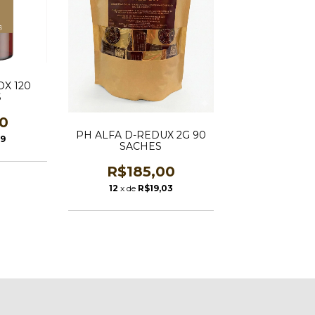
X 120
S
0
PH ALFA D-REDUX 2G 90
29
SACHES
R$185,00
12
x de
R$19,03