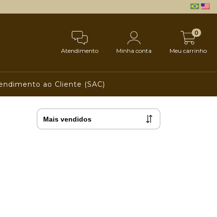
0
Atendimento
Minha conta
Meu carrinho
endimento ao Cliente (SAC)