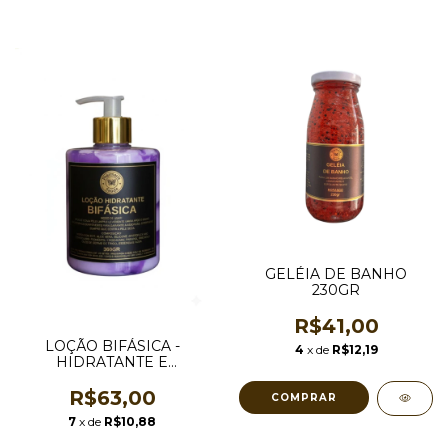
GELÉIA DE BANHO
230GR
R$41,00
LOÇÃO BIFÁSICA -
4
x de
R$12,19
HIDRATANTE E
REFRESCANTE 360GR
R$63,00
COMPRAR
7
x de
R$10,88