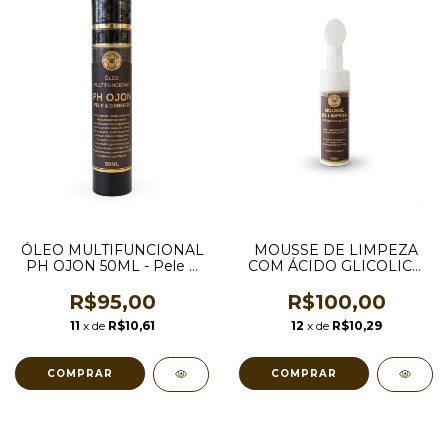
ÓLEO MULTIFUNCIONAL
MOUSSE DE LIMPEZA
PH OJON 50ML - Pele &
COM ÁCIDO GLICOLICO
Cabelos
150 ML
R$95,00
R$100,00
11
x de
R$10,61
12
x de
R$10,29