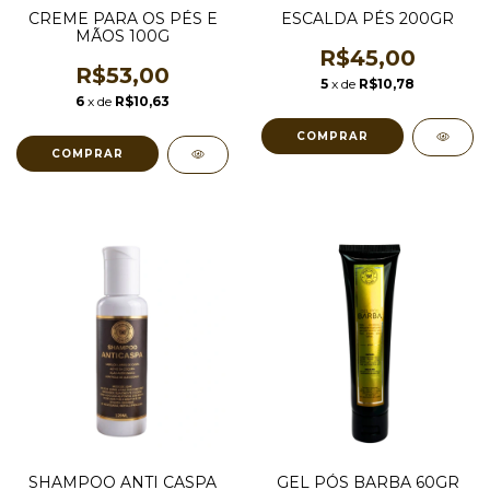
CREME PARA OS PÉS E
ESCALDA PÉS 200GR
MÃOS 100G
R$45,00
R$53,00
5
x de
R$10,78
6
x de
R$10,63
SHAMPOO ANTI CASPA
GEL PÓS BARBA 60GR