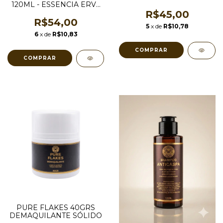
120ML - ESSENCIA ERVA
DOCE
R$45,00
R$54,00
5
x de
R$10,78
6
x de
R$10,83
COMPRAR
PURE FLAKES 40GRS
DEMAQUILANTE SÓLIDO