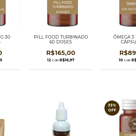
G 30
PILL FOOD TURBINADO
ÔMEGA 3 
S
60 DOSES
CÁPSU
0
R$165,00
R$89
5
12
x de
R$16,97
10
x de
R$
33
%
OFF