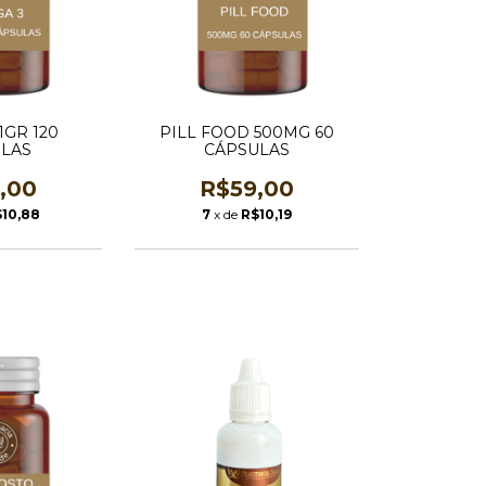
1GR 120
PILL FOOD 500MG 60
LAS
CÁPSULAS
,00
R$59,00
10,88
7
x de
R$10,19