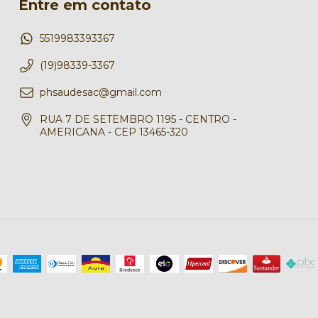
Entre em contato
5519983393367
(19)98339-3367
phsaudesac@gmail.com
RUA 7 DE SETEMBRO 1195 - CENTRO -
AMERICANA - CEP 13465-320