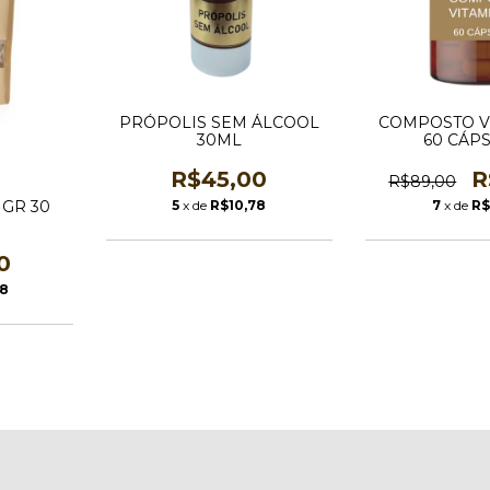
PRÓPOLIS SEM ÁLCOOL
COMPOSTO V
30ML
60 CÁP
R$45,00
R
R$89,00
 GR 30
5
x de
R$10,78
7
x de
R$
0
68