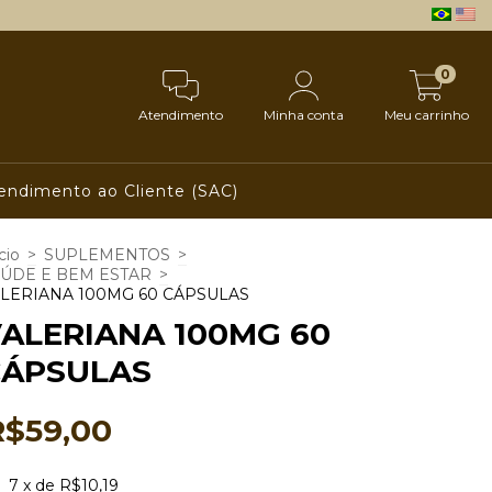
0
Atendimento
Minha conta
Meu carrinho
endimento ao Cliente (SAC)
cio
>
SUPLEMENTOS
>
ÚDE E BEM ESTAR
>
LERIANA 100MG 60 CÁPSULAS
ALERIANA 100MG 60
CÁPSULAS
R$59,00
7
x de
R$10,19