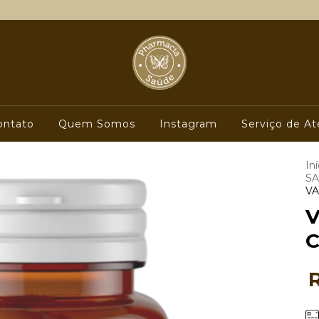
ontato
Quem Somos
Instagram
Serviço de At
Iní
SA
VA
V