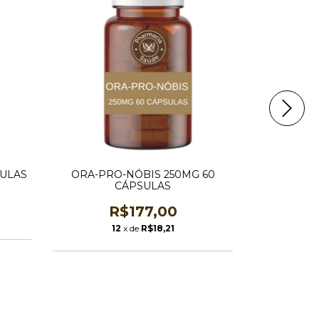
ULAS
ORA-PRO-NÓBIS 250MG 60
ÔMEGA 3
CÁPSULAS
R$177,00
1
12
x de
R$18,21