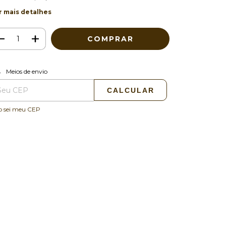
r mais detalhes
ALTERAR CEP
regas para o CEP:
Meios de envio
CALCULAR
o sei meu CEP