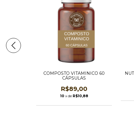
30 SACHES
COMPOSTO VITAMINICO 60
NUT
CÁPSULAS
00
R$89,00
05
10
x de
R$10,88