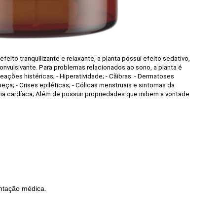
feito tranquilizante e relaxante, a planta possui efeito sedativo,
onvulsivante. Para problemas relacionados ao sono, a planta é
ações histéricas; - Hiperatividade; - Cãibras: - Dermatoses
ça; - Crises epiléticas; - Cólicas menstruais e sintomas da
mia cardíaca; Além de possuir propriedades que inibem a vontade
entação médica.