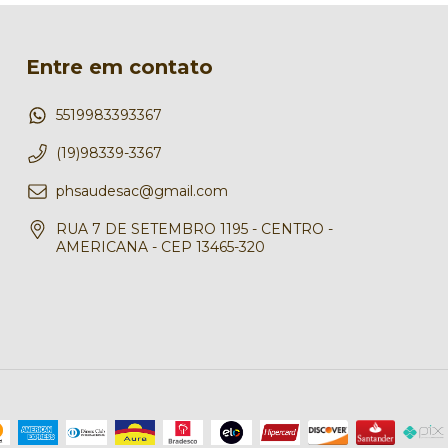
Entre em contato
5519983393367
(19)98339-3367
phsaudesac@gmail.com
RUA 7 DE SETEMBRO 1195 - CENTRO -
AMERICANA - CEP 13465-320