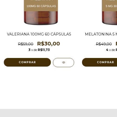
VALERIANA 100MG 60 CÁPSULAS
MELATONINA 5 
R$30,00
R$59,00
R$49,00
3
x de
R$11,73
4
x de