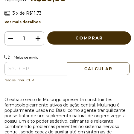
3
x de
R$11,73
Ver mais detalhes
ALTERAR CEP
Entregas para o CEP:
Meios de envio
CALCULAR
Não sei meu CEP
O extrato seco de Mulungu apresenta constituintes
farmacologicamente ativos de ação central. Mulungu é
popularmente usada no Brasil como agente tranquilizante
por se tratar de um suplemento natural de origem vegetal
possui um alto poder sedativo, calmante e relaxante,
combatendo problemas presentes no sistema nervoso
central, sendo capaz de auxiliar até em sintomas de