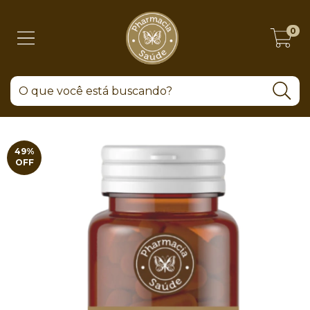
0
49
%
OFF